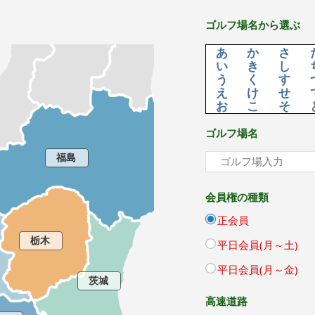
ゴルフ場名から選ぶ
あ
か
さ
い
き
し
う
く
す
え
け
せ
お
こ
そ
ゴルフ場名
福島
会員権の種類
正会員
栃木
平日会員(月～土)
平日会員(月～金)
茨城
高速道路