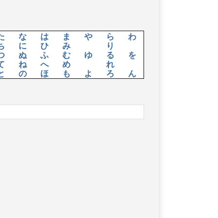
た
な
は
ま
や
ら
わ
ち
に
ひ
み
り
つ
ぬ
ふ
む
ゆ
る
を
て
ね
へ
め
れ
と
の
ほ
も
よ
ろ
ん