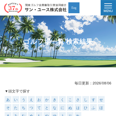
Eng
ゴルフ場一覧 検索結果
毎日更新：2026/08/06
▼
頭文字で探す
あ
い
う
え
お
か
き
く
こ
さ
し
す
せ
そ
た
ち
つ
て
と
な
に
ぬ
は
ひ
ふ
ほ
ま
み
む
め
も
や
ゆ
よ
り
れ