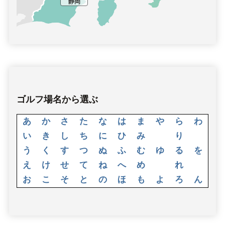
静岡
ゴルフ場名から選ぶ
あ
か
さ
た
な
は
ま
や
ら
わ
い
き
し
ち
に
ひ
み
り
う
く
す
つ
ぬ
ふ
む
ゆ
る
を
え
け
せ
て
ね
へ
め
れ
お
こ
そ
と
の
ほ
も
よ
ろ
ん