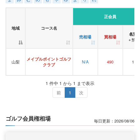
正会員
地域
コース名
名変
売相場
買相場
＋預託
メイプルポイントゴルフ
山梨
N/A
490
110
クラブ
1 件中 1 から 1 まで表示
前
1
次
ゴルフ会員権相場
毎日更新：2026/08/06