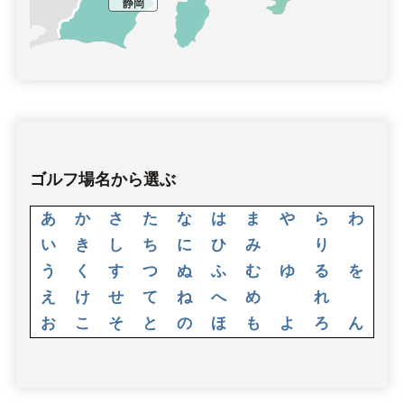
静岡
ゴルフ場名から選ぶ
あ
か
さ
た
な
は
ま
や
ら
わ
い
き
し
ち
に
ひ
み
り
う
く
す
つ
ぬ
ふ
む
ゆ
る
を
え
け
せ
て
ね
へ
め
れ
お
こ
そ
と
の
ほ
も
よ
ろ
ん