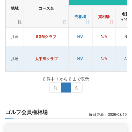
地域
コース名
名変
売相場
買相場
＋預託
共通
SGMクラブ
N/A
N/A
N/A
共通
太平洋クラブ
N/A
N/A
330
2 件中 1 から 2 まで表示
前
1
次
ゴルフ会員権相場
毎日更新：2026/08/10