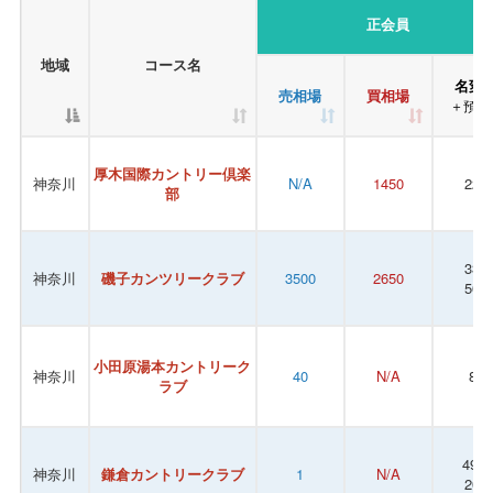
正会員
地域
コース名
名変
売相場
買相場
＋預託
厚木国際カントリー倶楽
神奈川
N/A
1450
220
部
330
神奈川
磯子カンツリークラブ
3500
2650
500
小田原湯本カントリーク
神奈川
40
N/A
88
ラブ
49.5
神奈川
鎌倉カントリークラブ
1
N/A
200