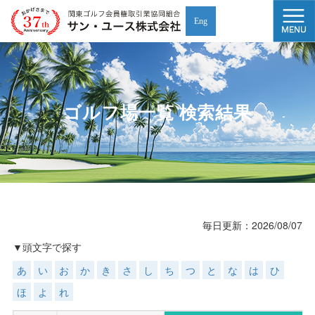
Eng
ゴルフ場一覧 検索結果
毎日更新：2026/08/07
▼
頭文字で探す
あ
い
お
か
き
さ
し
ち
つ
と
な
は
ひ
ほ
よ
れ