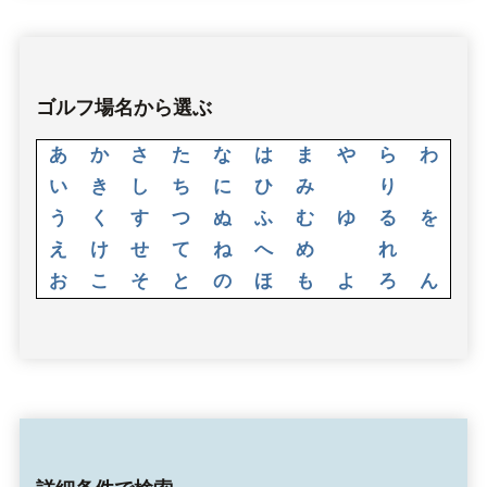
ゴルフ場名から選ぶ
あ
か
さ
た
な
は
ま
や
ら
わ
い
き
し
ち
に
ひ
み
り
う
く
す
つ
ぬ
ふ
む
ゆ
る
を
え
け
せ
て
ね
へ
め
れ
お
こ
そ
と
の
ほ
も
よ
ろ
ん